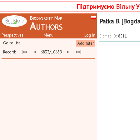
Підтримуємо Вільну У
Biodiversity Map
Pałka B. [Bogd
Authors
Perspectives
Menu
Log in
BioMap ID:
8511
Go to list
Add filter
Record:
|<<
<
6833/10659
>
>>|