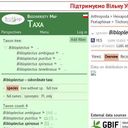
Підтримуємо Вільну У
Biodiversity Map
Arthropoda
>
Hexapo
Taxa
Pselaphinae
>
Trichon
Biblople
Perspectives
Menu
Log in
←
species
:
Add filter
YES
name status:
Taxon tree:
PL
source of names:
Löbl e
Bibloplectus
⚑
→
Bibloplectus ambiguus
⚑
→
Views:
Reco
Overview
Bibloplectus pusillus
⚑
→
Bibloplectus spinosus
⚑
→
Data on distribution i
Bibloplectus tenebrosus
⚑
→
Bibloplectus
— subordinate taxa
:
♦
species
tree without sp.
full tree
♦
full names
synonyms
PL only
Taxon count: 4
Bibloplectus ambiguus
⚑
[66] →
External data sources
Bibloplectus pusillus
⚑
[5] →
Bibloplectus spinosus
⚑
[1] →