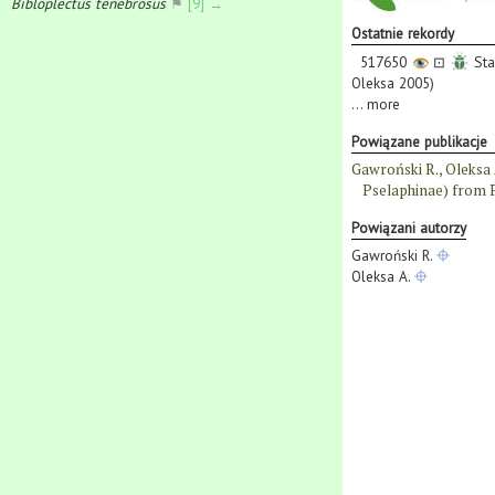
Bibloplectus tenebrosus
⚑
[9] →
Ostatnie rekordy
517650
⊡
Sta
Oleksa 2005)
...
more
Powiązane publikacje
Gawroński R., Oleksa 
Pselaphinae) from Po
Powiązani autorzy
Gawroński R.
Oleksa A.