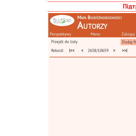
Підт
Mapa Bioróżnorodności
Autorzy
Perspektywy
Menu
Zaloguj 
Przejdź do listy
Dodaj fi
Rekord:
|<<
<
2658/10659
>
>>|