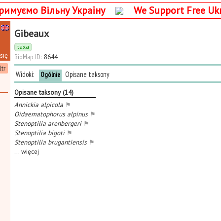
римуємо Вільну Україну
We Support Free Uk
Gibeaux
taxa
się
BioMap ID:
8644
ltr
Widoki:
Opisane taksony
Ogólnie
Opisane taksony (14)
Annickia alpicola
⚑
Oidaematophorus alpinus
⚑
Stenoptilia arenbergeri
⚑
Stenoptilia bigoti
⚑
Stenoptilia brugantiensis
⚑
...
więcej