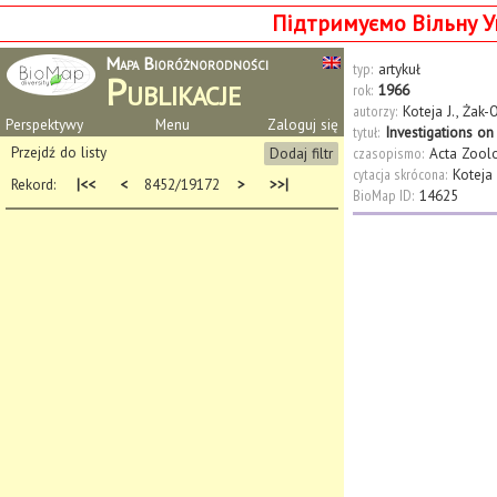
Підтримуємо Вільну У
Mapa Bioróżnorodności
typ:
artykuł
Publikacje
rok:
1966
autorzy:
Koteja J.
,
Żak-
Perspektywy
Menu
Zaloguj się
tytuł:
Investigations on
Przejdź do listy
Dodaj filtr
czasopismo:
Acta Zoolo
cytacja skrócona:
Koteja
Rekord:
|<<
<
8452/19172
>
>>|
BioMap ID:
14625