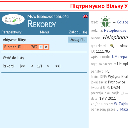
Підтримуємо Вільну У
Mapa Bioróżnorodności
Rekordy
rząd:
—
Coleop
rodzina:
Helophoridae
Perspektywy
Menu
Zaloguj się
Helophorus
takson:
Dodaj filtr
Aktywne filtry:
typ rekordu:
— okaz
BioMap ID: 1111783
ID:
1111783
wpis rekordu:
J. Mazepa
Wróć do listy
oryg. oznaczenie:
Heloph
Rekord:
|<<
<
1/1
>
>>|
państwo:
PL
kraina KFP:
Wyżyna Kra
lokalizacja:
Pychowice
kwadrat UTM:
DA24
precyzja lokalizacji:
⊡
—
data:
19 V 2011
zb./obs. przez:
W. Zajda
oznaczony przez:
J. Maz