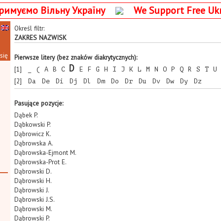
римуємо Вільну Україну
We Support Free Uk
Określ filtr:
ZAKRES NAZWISK
się
Pierwsze litery (bez znaków diakrytycznych):
D
[1]
_
(
A
B
C
E
F
G
H
I
J
K
L
M
N
O
P
Q
R
S
T
U
[2]
Da
De
Di
Dj
Dl
Dm
Do
Dr
Du
Dv
Dw
Dy
Dz
Pasujące pozycje:
Dąbek P.
Dąbkowski P.
Dąbrowicz K.
Dąbrowska A.
Dąbrowska-Ejmont M.
Dąbrowska-Prot E.
Dąbrowski D.
Dąbrowski H.
Dąbrowski J.
Dąbrowski J.S.
Dąbrowski M.
Dąbrowski P.