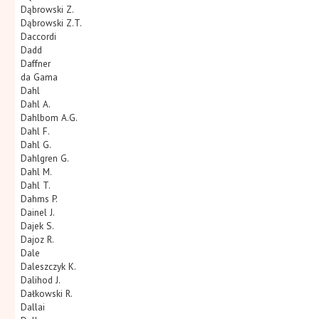
Dąbrowski Z.
Dąbrowski Z.T.
Daccordi
Dadd
Daffner
da Gama
Dahl
Dahl A.
Dahlbom A.G.
Dahl F.
Dahl G.
Dahlgren G.
Dahl M.
Dahl T.
Dahms P.
Dainel J.
Dajek S.
Dajoz R.
Dale
Daleszczyk K.
Dalihod J.
Dałkowski R.
Dallai