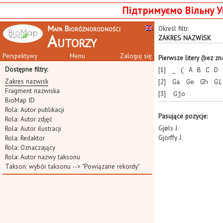
Підтримуємо Вільну У
Mapa Bioróżnorodności
Określ filtr:
Autorzy
ZAKRES NAZWISK
Perspektywy
Menu
Zaloguj się
Pierwsze litery (bez z
Dostępne filtry:
[1]
_
(
A
B
C
D
Zakres nazwisk
[2]
Ga
Ge
Gh
Gi
Fragment nazwiska
[3]
Gjo
BioMap ID
Rola: Autor publikacji
Pasujące pozycje:
Rola: Autor zdjęć
Gjøls J.
Rola: Autor ilustracji
Gjorffy J.
Rola: Redaktor
Rola: Oznaczający
Rola: Autor nazwy taksonu
Takson:
wybór taksonu
--> "Powiązane rekordy"