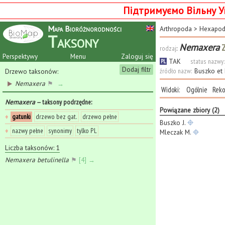
Підтримуємо Вільну У
Mapa Bioróżnorodności
Arthropoda
>
Hexapo
Taksony
Nemaxera
Z
rodzaj
:
Perspektywy
Menu
Zaloguj się
TAK
status nazwy:
PL
Dodaj filtr
źródło nazw:
Buszko et
Drzewo taksonów:
Nemaxera
⚑
→
Widoki:
Ogólnie
Reko
Nemaxera
— taksony podrzędne
:
Powiązane zbiory (2)
♦
gatunki
drzewo bez gat.
drzewo pełne
Buszko J.
♦
nazwy pełne
synonimy
tylko PL
Mleczak M.
Liczba taksonów: 1
Nemaxera betulinella
⚑
[4] →