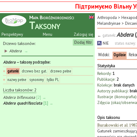
Підтримуємо Вільну У
Mapa Bioróżnorodności
Arthropoda
>
Hexapo
Taksony
Melandryinae
>
Dircaei
Abdera
(
Perspektywy
Menu
Zaloguj się
←
gatunek
:
Dodaj filtr
NIE
status nazwy:
Drzewo taksonów:
PL
Abdera
→
Widoki:
Reko
Ogólnie
Abdera
— taksony podrzędne
:
Statystyka
♦
gatunki
drzewo bez gat.
drzewo pełne
Rekordy:
1
Publikacje:
2
♦
nazwy pełne
synonimy
tylko PL
Kolekcje:
brak danych
Liczba taksonów: 2
Autorzy publikacji:
bra
Ilustracje (ikonografia):
Abdera biflexuosa
[2] →
Zdjęcia (okaz/obserwac
Abdera quadrifasciata
[1] →
Opis taksonu
Burakowski et al. 198
Gatunek zamieszkujący
pewnością nie stwier