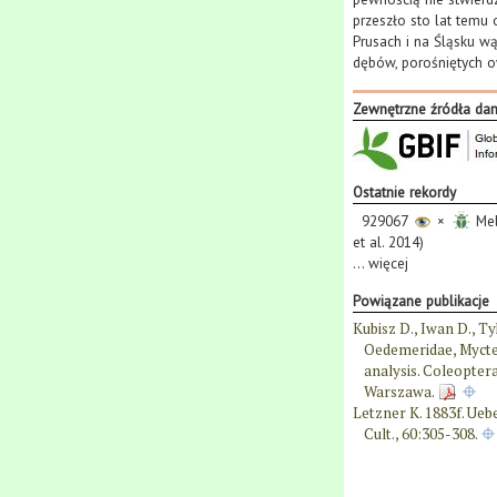
przeszło sto lat temu
Prusach i na Śląsku wą
dębów, porośniętych 
Zewnętrzne źródła da
Ostatnie rekordy
929067
×
Mel
et al. 2014)
...
więcej
Powiązane publikacje
Kubisz D., Iwan D., T
Oedemeridae, Mycteri
analysis. Coleopter
Warszawa.
Letzner K. 1883f. Uebe
Cult., 60:305-308.