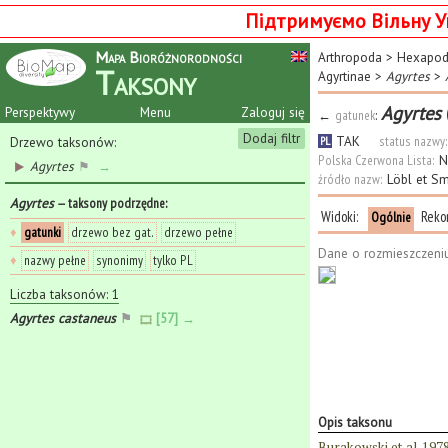
Підтримуємо Вільну У
Mapa Bioróżnorodności
Arthropoda
>
Hexapo
Taksony
Agyrtinae
>
Agyrtes
>
Agyrtes
Perspektywy
Menu
Zaloguj się
←
gatunek
:
Dodaj filtr
TAK
status nazwy:
Drzewo taksonów:
PL
Polska Czerwona Lista:
N
Agyrtes
⚑
→
źródło nazw:
Löbl et S
Agyrtes
— taksony podrzędne
:
Widoki:
Reko
Ogólnie
♦
gatunki
drzewo bez gat.
drzewo pełne
Dane o rozmieszczeni
♦
nazwy pełne
synonimy
tylko PL
Liczba taksonów: 1
Agyrtes castaneus
⚑
[57] →
Opis taksonu
Burakowski et al. 197