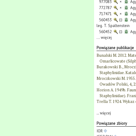
977083
×
Agy
772787
×
Agy
717471
×
Agy
560453
⊡
Agy
leg. T. Spaltenstein
560452
⊡
Agy
...
więcej
Powiązane publikacje
Bunalski M. 2012. Mat
Omarlicowate (Silphi
Burakowski B., Mroczk
Staphylinidae. Katal
Mroczkowski M. 1955.
Owadów Polski, 4, 2
Horion A. 1949b. Faun
Staphylinidae). Fran
Trella T. 1924. Wykaz
...
więcej
Powiązane zbiory
IOR