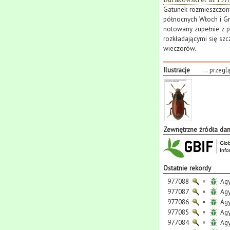
Gatunek rozmieszczony
północnych Włoch i Gre
notowany zupełnie z p
rozkładającymi się szc
wieczorów.
Ilustracje
...
przegl
Zewnętrzne źródła da
Ostatnie rekordy
977088
×
Agy
977087
×
Agy
977086
×
Agy
977085
×
Agy
977084
×
Agy