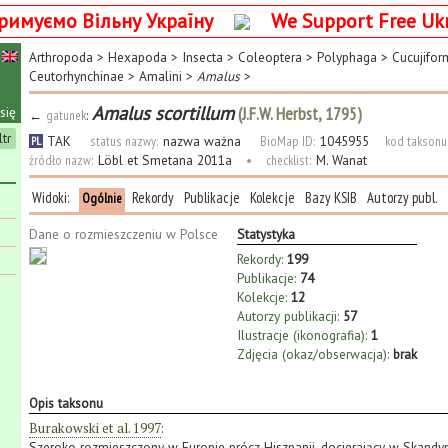
римуємо Вільну Україну
We Support Free Uk
Arthropoda
>
Hexapoda
>
Insecta
>
Coleoptera
>
Polyphaga
>
Cucujifor
Ceutorhynchinae
>
Amalini
>
Amalus
>
Amalus scortillum
(J.F.W. Herbst, 1795)
się
←
gatunek
:
ltr
TAK
status nazwy:
nazwa ważna
BioMap ID:
1045955
kod taksonu
PL
źródło nazw:
Löbl et Smetana 2011a
•
checklist:
M. Wanat
Widoki:
Rekordy
Publikacje
Kolekcje
Bazy KSIB
Autorzy publ.
Ogólnie
Dane o rozmieszczeniu w Polsce
Statystyka
Rekordy:
199
Publikacje:
74
Kolekcje:
12
Autorzy publikacji:
57
Ilustracje (ikonografia):
1
Zdjęcia (okaz/obserwacja):
brak
Opis taksonu
Burakowski et al. 1997
:
Szeroko rozmieszczony w Europie prócz Hiszpanii, docierający w Skandyn