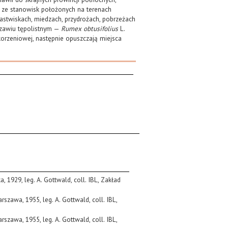
 ze stanowisk położonych na terenach
pastwiskach, miedzach, przydrożach, pobrzeżach
czawiu tępolistnym —
Rumex obtusifolius
L.
 korzeniowej, następnie opuszczają miejsca
ka, 1929, leg. A. Gottwald, coll. IBL, Zakład
szawa, 1955, leg. A. Gottwald, coll. IBL,
szawa, 1955, leg. A. Gottwald, coll. IBL,