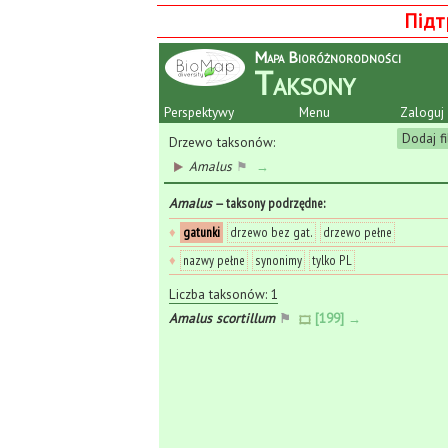
Підт
Mapa Bioróżnorodności
Taksony
Perspektywy
Menu
Zaloguj 
Dodaj fi
Drzewo taksonów:
Amalus
⚑
→
Amalus
— taksony podrzędne
:
♦
gatunki
drzewo bez gat.
drzewo pełne
♦
nazwy pełne
synonimy
tylko PL
Liczba taksonów: 1
Amalus scortillum
⚑
[199] →