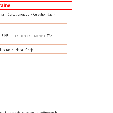
raine
mia
>
Curculionoidea
>
Curculionidae
>
:
5495
taksonomia sprawdzona:
TAK
Ilustracje
Mapa
Opcje
awii do skrajnych prowincji północnych,