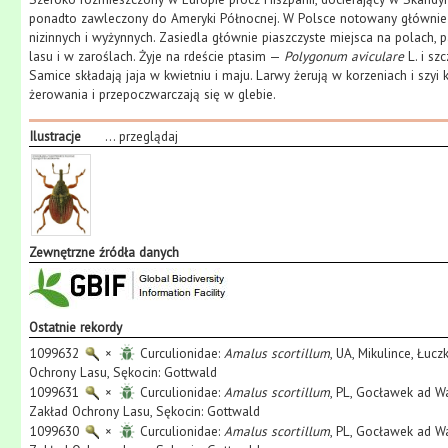
ponadto zawleczony do Ameryki Północnej. W Polsce notowany głównie
nizinnych i wyżynnych. Zasiedla głównie piaszczyste miejsca na polach, 
lasu i w zaroślach. Żyje na rdeście ptasim —
Polygonum aviculare
L. i sz
Samice składają jaja w kwietniu i maju. Larwy żerują w korzeniach i szyi
żerowania i przepoczwarczają się w glebie.
Ilustracje
...
przeglądaj
Zewnętrzne źródła danych
Ostatnie rekordy
1099632
×
Curculionidae:
Amalus scortillum
, UA, Mikulince, Łucz
Ochrony Lasu, Sękocin: Gottwald
1099631
×
Curculionidae:
Amalus scortillum
, PL, Gocławek ad War
Zakład Ochrony Lasu, Sękocin: Gottwald
1099630
×
Curculionidae:
Amalus scortillum
, PL, Gocławek ad War