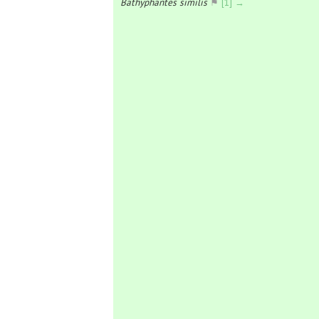
Bathyphantes similis
⚑
[1] →