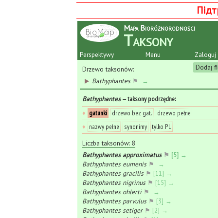
Підт
Mapa Bioróżnorodności
Taksony
Perspektywy
Menu
Zaloguj 
Dodaj fi
Drzewo taksonów:
Bathyphantes
⚑
→
Bathyphantes
— taksony podrzędne
:
♦
gatunki
drzewo bez gat.
drzewo pełne
♦
nazwy pełne
synonimy
tylko PL
Liczba taksonów: 8
Bathyphantes approximatus
⚑
[5] →
Bathyphantes eumenis
⚑
→
Bathyphantes gracilis
⚑
[11] →
Bathyphantes nigrinus
⚑
[15] →
Bathyphantes ohlerti
⚑
→
Bathyphantes parvulus
⚑
[3] →
Bathyphantes setiger
⚑
[2] →