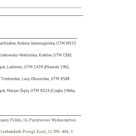
 Zachodnie, Kotlina Jeleniogórska, UTM WS53
 Krakowsko-Wieluńska, Kraków, UTM CB81
ląsk, Lubliniec, UTM CA39 (Pilawski 1961,
 Trzebnickie, Lasy Obornickie, UTM XS88
ląsk, Masyw Ślęży, UTM XS24 (Czajka 1966a,
og Fauny Polski, 16, Państwowe Wydawnictwo
zebnickich. Przegl. Zool., 11:391-404.