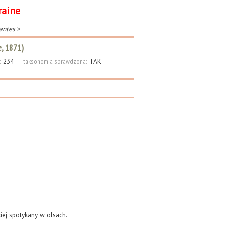
raine
antes
>
e, 1871)
:
234
taksonomia sprawdzona:
TAK
ciej spotykany w olsach.