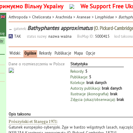
римуємо Вільну Україну
We Support Free Uk
Arthropoda
>
Chelicerata
>
Arachnida
>
Araneae
>
Linyphiidae
>
Bathyph
Bathyphantes approximatus
(O. Pickard-Cambridg
←
gatunek
:
się
TAK
status nazwy:
nazwa ważna
BioMap ID:
5000415
kod taksonu
PL
ltr
Widoki:
Rekordy
Publikacje
Mapa
Opcje
Ogólnie
Dane o rozmieszczeniu w Polsce
Statystyka
Rekordy:
5
Publikacje:
5
Kolekcje:
brak danych
Autorzy publikacji:
brak danych
Ilustracje (ikonografia):
brak
Zdjęcia (okaz/obserwacja):
brak
Opis taksonu
Prószyński et Staręga 1971
:
Gatunek europejsko-syberyjski. Żyje w bardzo wilgotnych lasach, najczęś
[KFP 234: Kaestneria approximata (O. Pickard-Cambridge, 1871)]