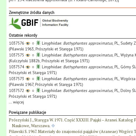
Zewnętrzne źródła danych
Ostatnie rekordy
1037576
○
Linyphiidae:
Bathyphantes approximatus
, PL, Sudety
(Pilawski 1963, Prószyński et Staręga 1971)
1037575
○
Linyphiidae:
Bathyphantes approximatus
, PL, Wyżyna
(Kulczyński 1882b, Prószyński et Staręga 1971)
1037574
○
Linyphiidae:
Bathyphantes approximatus
, PL, Górny Ś
Prószyński et Staręga 1971)
1037573
○
Linyphiidae:
Bathyphantes approximatus
, PL, Wzgórza
(Pilawski 1967, Prószyński et Staręga 1971)
1037572
○
Linyphiidae:
Bathyphantes approximatus
, PL, Dolny Ś
Prószyński et Staręga 1971)
...
więcej
Powiązane publikacje
Prószyński J., Staręga W. 1971. Część XXXIII. Pająki – Aranei. Katal
Naukowe, Warszawa.
Pilawski S. 1967. Materiały do znajomości pająków (Araneae) Wzgórz Tr