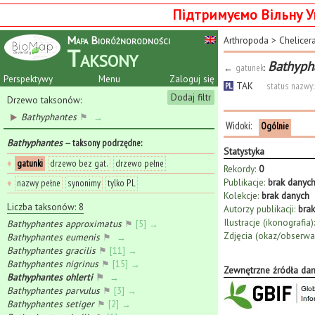
Підтримуємо Вільну У
Mapa Bioróżnorodności
Arthropoda
>
Chelicer
Taksony
Bathypha
←
gatunek
:
Perspektywy
Menu
Zaloguj się
TAK
status nazwy:
PL
Dodaj filtr
Drzewo taksonów:
Bathyphantes
⚑
→
Widoki:
Ogólnie
Bathyphantes
— taksony podrzędne
:
Statystyka
♦
gatunki
drzewo bez gat.
drzewo pełne
Rekordy:
0
Publikacje:
brak danyc
♦
nazwy pełne
synonimy
tylko PL
Kolekcje:
brak danych
Liczba taksonów: 8
Autorzy publikacji:
bra
Ilustracje (ikonografia):
Bathyphantes approximatus
⚑
[5] →
Zdjęcia (okaz/obserwac
Bathyphantes eumenis
⚑
→
Bathyphantes gracilis
⚑
[11] →
Bathyphantes nigrinus
⚑
[15] →
Zewnętrzne źródła da
Bathyphantes ohlerti
⚑
→
Bathyphantes parvulus
⚑
[3] →
Bathyphantes setiger
⚑
[2] →