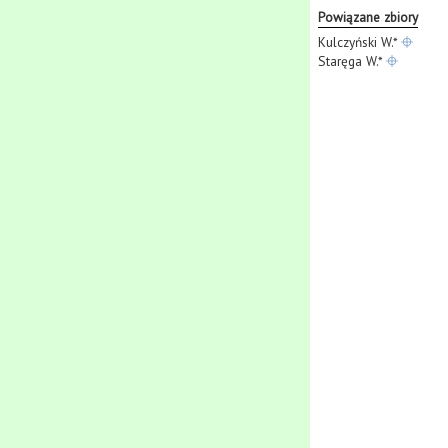
Powiązane zbiory
Kulczyński W.*
Staręga W.*