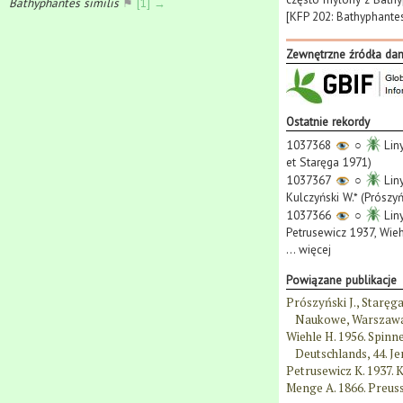
Bathyphantes similis
⚑
[1] →
[KFP 202: Bathyphantes
Zewnętrzne źródła da
Ostatnie rekordy
1037368
○
Liny
et Staręga 1971)
1037367
○
Liny
Kulczyński W.* (Prószy
1037366
○
Liny
Petrusewicz 1937, Wieh
...
więcej
Powiązane publikacje
Prószyński J., Staręg
Naukowe, Warszawa
Wiehle H. 1956. Spinn
Deutschlands, 44. Jen
Petrusewicz K. 1937. K
Menge A. 1866. Preussi