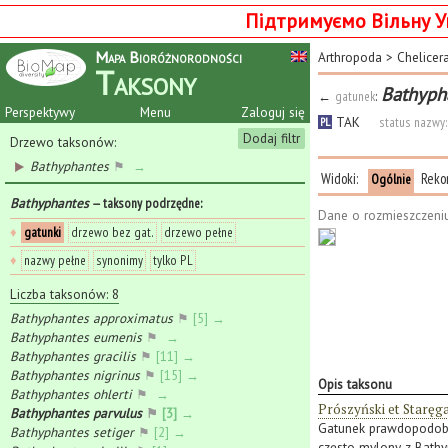
Підтримуємо Вільну У
Mapa Bioróżnorodności
Arthropoda
>
Chelicer
Taksony
Bathyph
←
gatunek
:
Perspektywy
Menu
Zaloguj się
TAK
status nazwy:
PL
Dodaj filtr
Drzewo taksonów:
Bathyphantes
⚑
→
Widoki:
Reko
Ogólnie
Bathyphantes
— taksony podrzędne
:
Dane o rozmieszczeni
♦
gatunki
drzewo bez gat.
drzewo pełne
♦
nazwy pełne
synonimy
tylko PL
Liczba taksonów: 8
Bathyphantes approximatus
⚑
[5] →
Bathyphantes eumenis
⚑
→
Bathyphantes gracilis
⚑
[11] →
Bathyphantes nigrinus
⚑
[15] →
Opis taksonu
Bathyphantes ohlerti
⚑
→
Prószyński et Staręg
Bathyphantes parvulus
⚑
[3] →
Gatunek prawdopodobni
Bathyphantes setiger
⚑
[2] →
często mylony z Bathyp