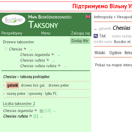
Підтримуємо Вільну У
Mapa Bioróżnorodności
Arthropoda
>
Hexapo
Taksony
Chesias 
←
gatunek
:
Perspektywy
Menu
Zaloguj się
TAK
status nazwy:
PL
Dodaj filtr
źródło nazw:
Buszko et
Drzewo taksonów:
Chesias
⚑
→
Widoki:
Ogólnie
Reko
Chesias legatella
⚑
→
Chesias rufata
⚑
→
Pokaż na mapie inter
Chesias rufata rufata
⚑
→
Chesias
— taksony podrzędne
:
♦
gatunki
drzewo bez gat.
drzewo pełne
♦
nazwy pełne
synonimy
tylko PL
Liczba taksonów: 2
Chesias legatella
⚑
[10] →
Chesias rufata
⚑
[1] →