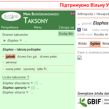
Підтримуємо Вільну У
Mapa Bioróżnorodności
Arthropoda
>
Hexapo
Taksony
Elophos 
←
gatunek
:
Perspektywy
Menu
Zaloguj się
TAK
status nazwy:
PL
Dodaj filtr
źródło nazw:
Buszko et
Drzewo taksonów:
Elophos
⚑
→
Widoki:
Reko
Ogólnie
Elophos
— taksony podrzędne
:
Dane o rozmieszczeni
♦
gatunki
drzewo bez gat.
drzewo pełne
♦
podrodzaje
♦
nazwy pełne
synonimy
tylko PL
Liczba taksonów: 3
Elophos dilucidaria
⚑
[3] →
Elophos operaria
⚑
[1] →
Elophos vittaria
⚑
→
Zewnętrzne źródła da