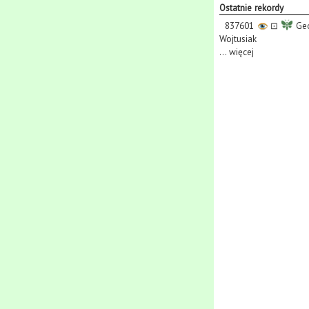
Ostatnie rekordy
837601
⊡
Geo
Wojtusiak
...
więcej