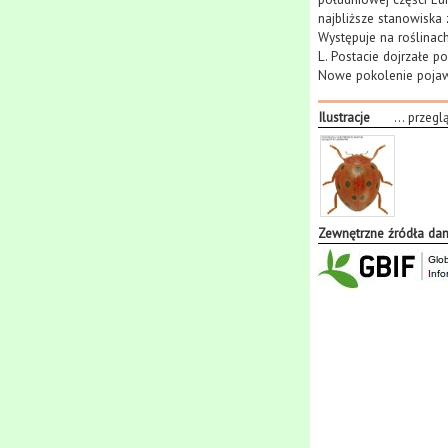
najbliższe stanowiska
Występuje na roślinac
L. Postacie dojrzałe 
Nowe pokolenie pojawi
Ilustracje
...
przegl
Zewnętrzne źródła da