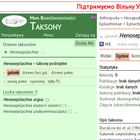
Підтримуємо Вільну У
Mapa Bioróżnorodności
Arthropoda
>
Hexapo
Taksony
Epilachninae
>
Epilach
Henosep
Perspektywy
Menu
Zaloguj się
←
gatunek
:
Dodaj filtr
NIE
status nazwy:
Drzewo taksonów:
PL
Henosepilachna
→
Widoki:
Ilust
Ogólnie
Henosepilachna
— taksony podrzędne
:
Statystyka
♦
gatunki
drzewo bez gat.
drzewo pełne
Rekordy:
0
Publikacje:
brak danyc
♦
nazwy pełne
synonimy
tylko PL
Kolekcje:
brak danych
Liczba taksonów: 3
Autorzy publikacji:
bra
Ilustracje (ikonografia):
Henosepilachna argus
→
Zdjęcia (okaz/obserwac
Henosepilachna elaterii elaterii
[4] →
Henosepilachna undecemmaculata
[1] →
Opis taksonu
Burakowski et al. 198
Gatunek ciepłolubny, 
południowej części Eur