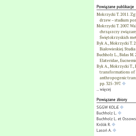
Powiązane publikacje
Mokrzycki T. 2011. Z
drzew – studium po
Mokrzycki T. 2007. W
chrząszczy związany
Świętokrzyskich me
Byk A., Mokrzycki T.
Białowieskiej. Studi
Buchholz L., Bidas M.
Elateridae, Eucnemi
Byk A., Mokrzycki T., 
transformations of B
anthropogenic trans
pp. 325-397.
...
więcej
Powiązane zbiory
SGGW KOLiE
Buchholz L.
Buchholz L. et Ossows
Królik R.
Lasoń A.