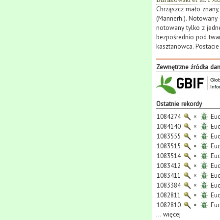
Chrząszcz mało znany,
(Mannerh.). Notowany g
notowany tylko z jedn
bezpośrednio pod twar
kasztanowca. Postacie 
Zewnętrzne źródła da
Ostatnie rekordy
1084274
×
Euc
1084140
×
Euc
1083555
×
Euc
1083515
×
Euc
1083514
×
Euc
1083412
×
Euc
1083411
×
Euc
1083384
×
Euc
1082811
×
Euc
1082810
×
Euc
...
więcej