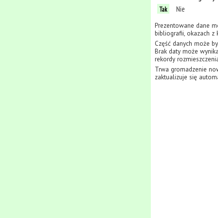
Nie
Tak
Prezentowane dane mo
bibliografii, okazach 
Część danych może być
Brak daty może wynikać
rekordy rozmieszczenia
Trwa gromadzenie now
zaktualizuje się autom