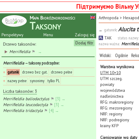
Підтримуємо Вільну У
Mapa Bioróżnorodności
Arthropoda
>
Hexapo
Taksony
Alucita 
←
gatunek
:
Perspektywy
Menu
Zaloguj się
TAK
status nazwy:
PL
Dodaj filtr
nazwa ważna:
Merrifiel
Drzewo taksonów:
Merrifieldia
⚑
→
Widoki:
Ogólnie
Reko
Merrifieldia
— taksony podrzędne
:
Warstwa wynikowa
♦
gatunki
drzewo bez gat.
drzewo pełne
UTM 10×10
UTM szczeg.
♦
nazwy pełne
synonimy
tylko PL
powiaty
województwa
Liczba taksonów: 3
nadleśnictwa
Merrifieldia baliodactylus
⚑
[3] →
RFG: makroregiony
Merrifieldia leucodactyla
⚑
[3] →
RFG: mezoregiony
Merrifieldia tridactyla
⚑
[4] →
NRF: regiony
NRF: podregiony
krainy KFP
Cieniowanie wg daty