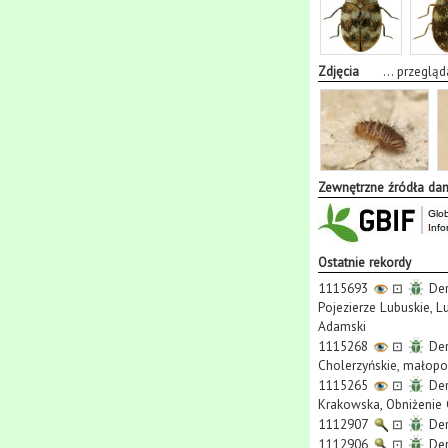
Zdjęcia
...
przegląd
Zewnętrzne źródła da
Ostatnie rekordy
1115693
⊡
Der
Pojezierze Lubuskie, Lu
Adamski
1115268
⊡
Der
Cholerzyńskie, małopol
1115265
⊡
Der
Krakowska, Obniżenie 
1112907
⊡
Der
1112906
⊡
Der