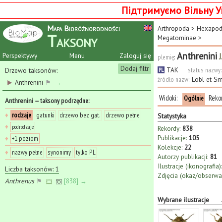
Підтримуємо Вільну У
Mapa Bioróżnorodności
Arthropoda
>
Hexapo
Taksony
Megatominae
>
Anthrenini
J
Perspektywy
Menu
Zaloguj się
plemię
:
Dodaj filtr
TAK
status nazwy:
Drzewo taksonów:
PL
źródło nazw:
Löbl et S
Anthrenini
⚑
→
Widoki:
Reko
Ogólnie
Anthrenini
— taksony podrzędne
:
♦
rodzaje
gatunki
drzewo bez gat.
drzewo pełne
Statystyka
♦
podrodzaje
Rekordy:
838
Publikacje:
105
♦
+1 poziom
Kolekcje:
22
♦
nazwy pełne
synonimy
tylko PL
Autorzy publikacji:
81
Ilustracje (ikonografia):
Liczba taksonów: 1
Zdjęcia (okaz/obserwac
Anthrenus
⚑
[838] →
Wybrane ilustracje