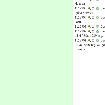
Mazepa
1112905
⊡
Der
Jędryczkowski
1112904
⊡
Der
Pacuk
1112903
⊡
Der
1112902
⊡
Der
UTM FB06, 1989, leg. 
1112901
⊡
Der
DC98, 2010, leg. W. Ję
...
więcej