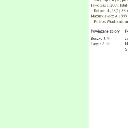
Jaworski T. 2009. Kib
Entomol., 28(1):53-
Mazurkiewicz A. 1999
Polsce. Wiad. Entomo
Powiązane zbiory
P
Buszko J.
J
Larysz A.
M
S