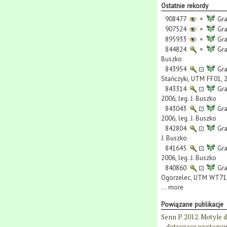
Ostatnie rekordy
908477
×
Grac
907524
×
Grac
895933
×
Grac
844824
×
Grac
Buszko
843954
⊡
Grac
Stańczyki, UTM FF01, 2
843314
⊡
Grac
2006, leg. J. Buszko
843043
⊡
Grac
2006, leg. J. Buszko
842804
⊡
Grac
J. Buszko
841645
⊡
Grac
2006, leg. J. Buszko
840860
⊡
Grac
Ogorzelec, UTM WT71, 
...
more
Powiązane publikacje
Senn P. 2012. Motyle
dotyczące występowa