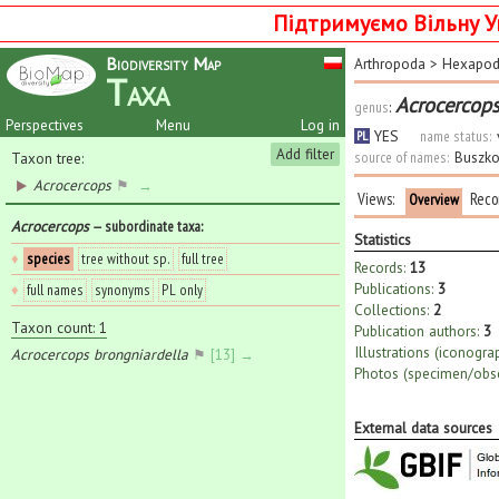
Підтримуємо Вільну У
Biodiversity Map
Arthropoda
>
Hexapo
Taxa
Acrocercop
genus
:
Perspectives
Menu
Log in
YES
name status:
PL
Add filter
source of names:
Buszko
Taxon tree:
Acrocercops
⚑
→
Views:
Reco
Overview
Acrocercops
— subordinate taxa
:
Statistics
♦
species
tree without sp.
full tree
Records:
13
Publications:
3
♦
full names
synonyms
PL only
Collections:
2
Taxon count: 1
Publication authors:
3
Illustrations (iconogra
Acrocercops brongniardella
⚑
[13] →
Photos (specimen/obse
External data sources