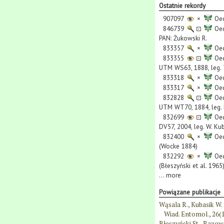
Ostatnie rekordy
907097
×
Oec
846739
⊡
Oec
PAN: Żukowski R.
833357
×
Oec
833355
⊡
Oec
UTM WS63, 1888, leg.
833318
×
Oec
833317
×
Oec
832828
⊡
Oec
UTM WT70, 1884, leg.
832699
⊡
Oec
DV57, 2004, leg. W. Ku
832400
×
Oec
(Wocke 1884)
832292
×
Oec
(Błeszyński et al. 1965
...
more
Powiązane publikacje
Wąsala R., Kubasik W.
Wiad. Entomol., 26(1
Błeszyński St., Razows