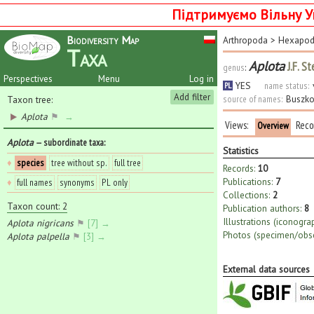
Підтримуємо Вільну У
Biodiversity Map
Arthropoda
>
Hexapo
Taxa
Aplota
J.F. S
genus
:
Perspectives
Menu
Log in
YES
name status:
PL
Add filter
source of names:
Buszko
Taxon tree:
Aplota
⚑
→
Views:
Reco
Overview
Aplota
— subordinate taxa
:
Statistics
♦
species
tree without sp.
full tree
Records:
10
Publications:
7
♦
full names
synonyms
PL only
Collections:
2
Taxon count: 2
Publication authors:
8
Illustrations (iconogra
Aplota nigricans
⚑
[7] →
Photos (specimen/obse
Aplota palpella
⚑
[3] →
External data sources