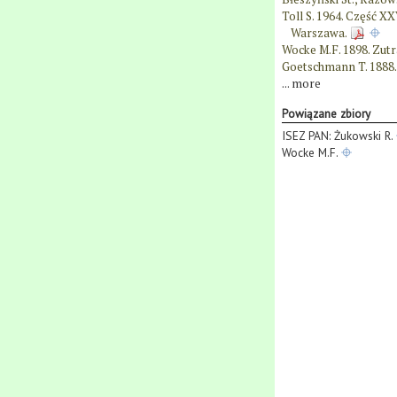
Toll S. 1964. Część X
Warszawa.
Wocke M.F. 1898. Zuträ
Goetschmann T. 1888. V
...
more
Powiązane zbiory
ISEZ PAN: Żukowski R.
Wocke M.F.