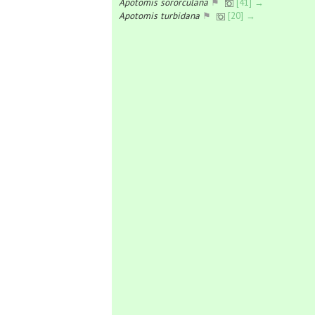
Apotomis sororculana
⚑
[41] →
Apotomis turbidana
⚑
[20] →