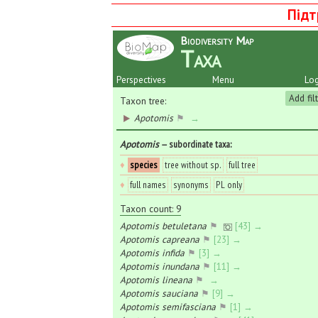
Підт
Biodiversity Map
Taxa
Perspectives
Menu
Log
Add fil
Taxon tree:
Apotomis
⚑
→
Apotomis
— subordinate taxa
:
♦
species
tree without sp.
full tree
♦
full names
synonyms
PL only
Taxon count: 9
Apotomis betuletana
⚑
[43] →
Apotomis capreana
⚑
[23] →
Apotomis infida
⚑
[3] →
Apotomis inundana
⚑
[11] →
Apotomis lineana
⚑
→
Apotomis sauciana
⚑
[9] →
Apotomis semifasciana
⚑
[1] →