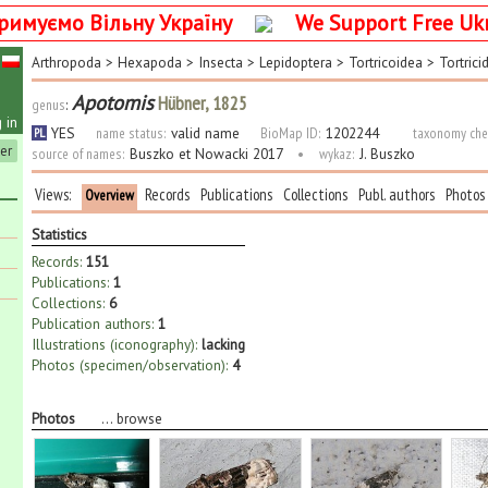
римуємо Вільну Україну
We Support Free Uk
Arthropoda
>
Hexapoda
>
Insecta
>
Lepidoptera
>
Tortricoidea
>
Tortrici
Apotomis
Hübner, 1825
genus
:
 in
YES
name status:
valid name
BioMap ID:
1202244
taxonomy che
PL
ter
source of names:
Buszko et Nowacki 2017
•
wykaz:
J. Buszko
Views:
Records
Publications
Collections
Publ. authors
Photos
Overview
Statistics
Records:
151
Publications:
1
Collections:
6
Publication authors:
1
Illustrations (iconography):
lacking
Photos (specimen/observation):
4
Photos
...
browse