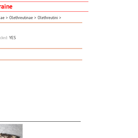
raine
dae
>
Olethreutinae
>
Olethreutini
>
cked:
YES