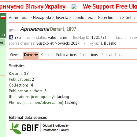
римуємо Вільну Україну
We Support Free Uk
Arthropoda
>
Hexapoda
>
Insecta
>
Lepidoptera
>
Gelechioidea
>
Gelech
Aproaerema
Durrant, 1897
genus
:
 in
YES
name status:
valid name
BioMap ID:
1201753
taxonomy che
PL
ter
source of names:
Buszko et Nowacki 2017
•
wykaz:
J. Buszko
Views:
Records
Publications
Collections
Publ. authors
Overview
Statistics
Records:
17
Publications:
2
Collections:
4
Publication authors:
8
Illustrations (iconography):
lacking
Photos (specimen/observation):
lacking
External data sources