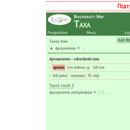
Підт
Biodiversity Map
Taxa
Perspectives
Menu
Log
Add fil
Taxon tree:
Aproaerema
⚑
→
Aproaerema
— subordinate taxa
:
♦
species
tree without sp.
full tree
♦
full names
synonyms
PL only
Taxon count: 1
Aproaerema anthyllidella
⚑
[17] →