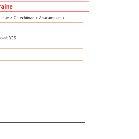
raine
iidae
>
Gelechiinae
>
Anacampsini
>
cked:
YES