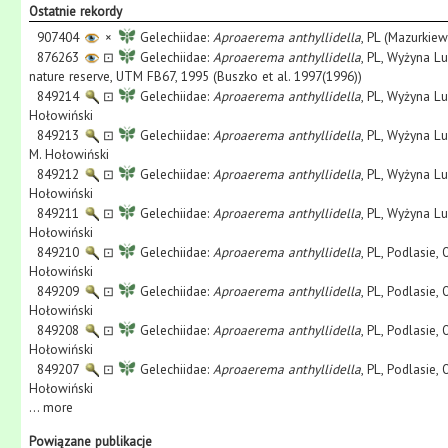
Ostatnie rekordy
907404
×
Gelechiidae:
Aproaerema anthyllidella
, PL (Mazurkiew
876263
⊡
Gelechiidae:
Aproaerema anthyllidella
, PL, Wyżyna L
nature reserve, UTM FB67, 1995 (Buszko et al. 1997(1996))
849214
⊡
Gelechiidae:
Aproaerema anthyllidella
, PL, Wyżyna L
Hołowiński
849213
⊡
Gelechiidae:
Aproaerema anthyllidella
, PL, Wyżyna L
M. Hołowiński
849212
⊡
Gelechiidae:
Aproaerema anthyllidella
, PL, Wyżyna Lu
Hołowiński
849211
⊡
Gelechiidae:
Aproaerema anthyllidella
, PL, Wyżyna L
Hołowiński
849210
⊡
Gelechiidae:
Aproaerema anthyllidella
, PL, Podlasie,
Hołowiński
849209
⊡
Gelechiidae:
Aproaerema anthyllidella
, PL, Podlasie,
Hołowiński
849208
⊡
Gelechiidae:
Aproaerema anthyllidella
, PL, Podlasie,
Hołowiński
849207
⊡
Gelechiidae:
Aproaerema anthyllidella
, PL, Podlasie,
Hołowiński
...
more
Powiązane publikacje