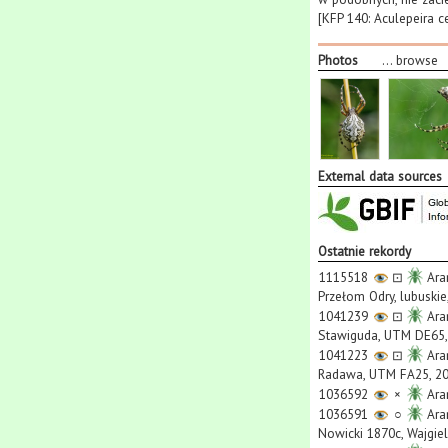
[KFP 140: Aculepeira c
Photos
...
browse
External data sources
Ostatnie rekordy
1115518
⊡
Ara
Przełom Odry, lubuskie
1041239
⊡
Ara
Stawiguda, UTM DE65, 
1041223
⊡
Ara
Radawa, UTM FA25, 201
1036592
×
Ara
1036591
○
Ara
Nowicki 1870c, Wajgiel