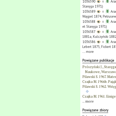
1036590
○
Ara
Staręga 1971)
1036589
○
Ara
Wajgiel 1874, Petrusew
1036588
○
Ara
et Staręga 1971)
1036587
○
Ara
1881a, Kulczyński 1882
1036586
○
Ara
Lebert 1875, Fickert 1
...
more
Powiązane publikacje
Prószyński J., Staręg
Naukowe, Warszawa
Pilawski S. 1967. Mat
Czajka M. 1966b. Pająk
Pilawski S. 1962. Wst
Czajka M. 1961. Einig
...
more
Powiązane zbiory