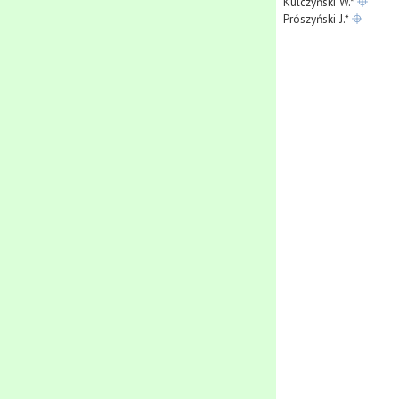
Kulczyński W.*
Prószyński J.*