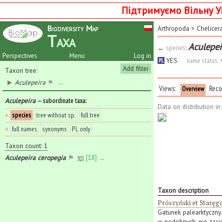
Підтримуємо Вільну У
Biodiversity Map
Arthropoda
>
Chelicer
Taxa
Aculepei
←
species
:
Perspectives
Menu
Log in
YES
name status:
PL
Add filter
Taxon tree:
Aculepeira
⚑
→
Views:
Reco
Overview
Aculepeira
— subordinate taxa
:
Data on distribution i
♦
species
tree without sp.
full tree
♦
full names
synonyms
PL only
Taxon count: 1
Aculepeira ceropegia
⚑
[18] →
Taxon description
Prószyński et Staręg
Gatunek palearktyczny.
w podobnych, nie zaci