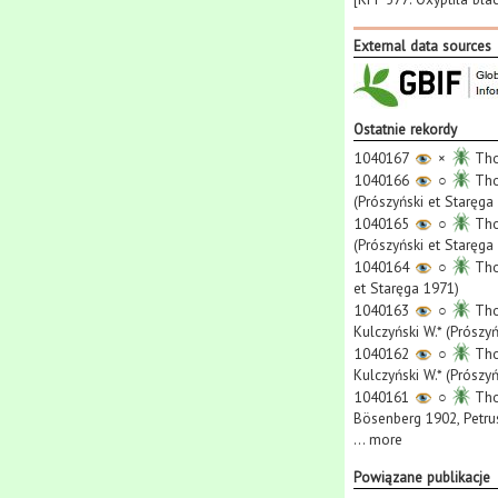
External data sources
Ostatnie rekordy
1040167
×
Tho
1040166
○
Tho
(Prószyński et Staręga
1040165
○
Tho
(Prószyński et Staręga
1040164
○
Tho
et Staręga 1971)
1040163
○
Tho
Kulczyński W.* (Prószy
1040162
○
Tho
Kulczyński W.* (Prószy
1040161
○
Tho
Bösenberg 1902, Petru
...
more
Powiązane publikacje