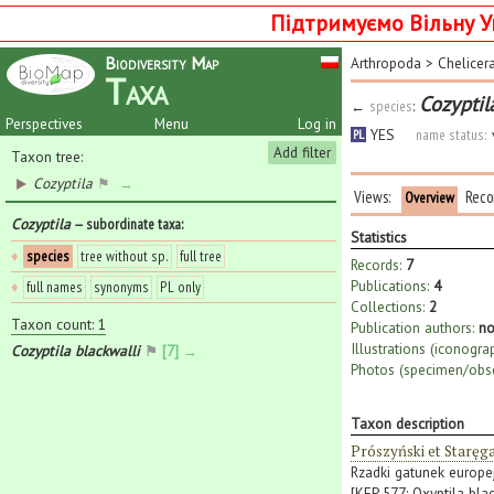
Підтримуємо Вільну У
Biodiversity Map
Arthropoda
>
Chelicer
Taxa
Cozyptil
←
species
:
Perspectives
Menu
Log in
YES
name status:
PL
Add filter
Taxon tree:
Cozyptila
⚑
→
Views:
Reco
Overview
Cozyptila
— subordinate taxa
:
Statistics
♦
species
tree without sp.
full tree
Records:
7
Publications:
4
♦
full names
synonyms
PL only
Collections:
2
Taxon count: 1
Publication authors:
no
Illustrations (iconogra
Cozyptila blackwalli
⚑
[7] →
Photos (specimen/obse
Taxon description
Prószyński et Staręg
Rzadki gatunek europej
[KFP 577: Oxyptila bla