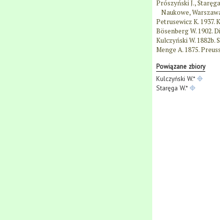
Prószyński J., Staręg
Naukowe, Warszawa
Petrusewicz K. 1937. K
Bösenberg W. 1902. Di
Kulczyński W. 1882b. 
Menge A. 1875. Preussi
Powiązane zbiory
Kulczyński W.*
Staręga W.*