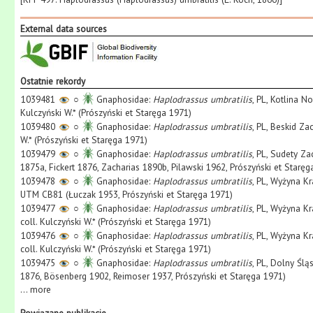
External data sources
Ostatnie rekordy
1039481
○
Gnaphosidae:
Haplodrassus umbratilis
, PL, Kotlina 
Kulczyński W.* (Prószyński et Staręga 1971)
1039480
○
Gnaphosidae:
Haplodrassus umbratilis
, PL, Beskid Za
W.* (Prószyński et Staręga 1971)
1039479
○
Gnaphosidae:
Haplodrassus umbratilis
, PL, Sudety Z
1875a, Fickert 1876, Zacharias 1890b, Pilawski 1962, Prószyński et Staręg
1039478
○
Gnaphosidae:
Haplodrassus umbratilis
, PL, Wyżyna K
UTM CB81 (Łuczak 1953, Prószyński et Staręga 1971)
1039477
○
Gnaphosidae:
Haplodrassus umbratilis
, PL, Wyżyna K
coll. Kulczyński W.* (Prószyński et Staręga 1971)
1039476
○
Gnaphosidae:
Haplodrassus umbratilis
, PL, Wyżyna K
coll. Kulczyński W.* (Prószyński et Staręga 1971)
1039475
○
Gnaphosidae:
Haplodrassus umbratilis
, PL, Dolny Ślą
1876, Bösenberg 1902, Reimoser 1937, Prószyński et Staręga 1971)
...
more