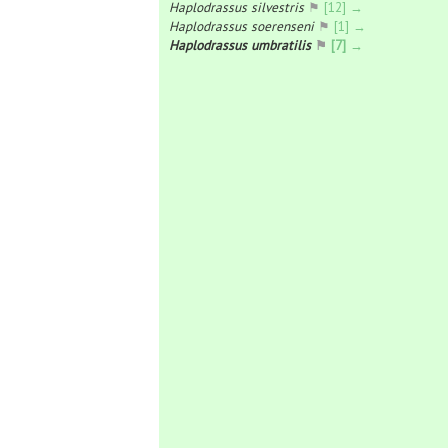
Haplodrassus silvestris
⚑
[12] →
Haplodrassus soerenseni
⚑
[1] →
Haplodrassus umbratilis
⚑
[7] →