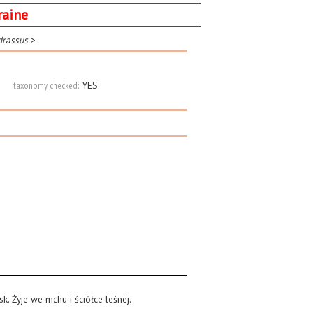
raine
drassus
>
taxonomy checked:
YES
k. Żyje we mchu i ściółce leśnej.