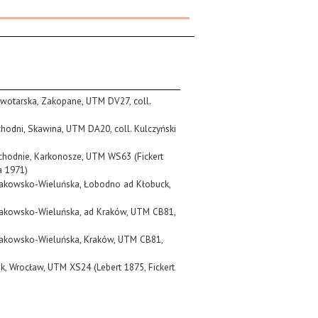
Nowotarska, Zakopane, UTM DV27, coll.
chodni, Skawina, UTM DA20, coll. Kulczyński
achodnie, Karkonosze, UTM WS63 (Fickert
a 1971)
rakowsko-Wieluńska, Łobodno ad Kłobuck,
rakowsko-Wieluńska, ad Kraków, UTM CB81,
rakowsko-Wieluńska, Kraków, UTM CB81,
sk, Wrocław, UTM XS24 (Lebert 1875, Fickert