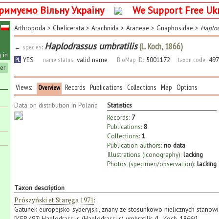
римуємо Вільну Україну
We Support Free Uk
Arthropoda
>
Chelicerata
>
Arachnida
>
Araneae
>
Gnaphosidae
>
Haplo
Haplodrassus umbratilis
(L. Koch, 1866)
←
species
:
 in
YES
name status:
valid name
BioMap ID:
5001172
taxon code:
497
PL
ter
Views:
Records
Publications
Collections
Map
Options
Overview
Data on distribution in Poland
Statistics
Records:
7
Publications:
8
Collections:
1
Publication authors:
no data
Illustrations (iconography):
lacking
Photos (specimen/observation):
lacking
Taxon description
Prószyński et Staręga 1971
:
Gatunek europejsko-syberyjski, znany ze stosunkowo nielicznych stanowis
[KFP 497: Haplodrassus (Haplodrassus) umbratilis (L. Koch, 1866)]