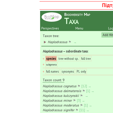
Підт
Biodiversity Map
Taxa
Perspectives
Menu
Log
Add fil
Taxon tree:
Haplodrassus
⚑
→
Haplodrassus
— subordinate taxa
:
♦
species
tree without sp.
full tree
♦
subgenera
♦
full names
synonyms
PL only
Taxon count: 9
Haplodrassus cognatus
⚑
[12] →
Haplodrassus dalmatensis
⚑
[1] →
Haplodrassus kulczynskii
⚑
→
Haplodrassus minor
⚑
[3] →
Haplodrassus moderatus
⚑
[1] →
Haplodrassus signifer
⚑
[11] →