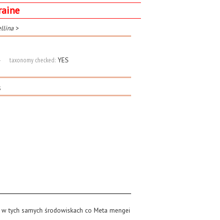
raine
llina
>
taxonomy checked:
YES
s
yje w tych samych środowiskach co Meta mengei