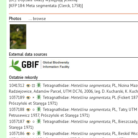
[KFP 184: Meta segmentata (Clerck, 1758)]
Photos
...
browse
External data sources
Ostatnie rekordy
1041312
⊡
Tetragnathidae:
Metellina segmentata
, PL, Nizina Ma
Radziejowice, Adamów Parcel, UTM DC76, 2006, leg. D. Kucharski, K. Kuc
1037189
×
Tetragnathidae:
Metellina segmentata
, PL (Fickert 18
Prószyński et Staręga 1971)
1037188
○
Tetragnathidae:
Metellina segmentata
, PL, Tatry, UT
Petrusewicz 1937, Prószyński et Staręga 1971)
1037187
○
Tetragnathidae:
Metellina segmentata
, PL, Bieszczady
Staręga 1971)
1037186
○
Tetragnathidae:
Metellina segmentata
, PL, Beskid Ws