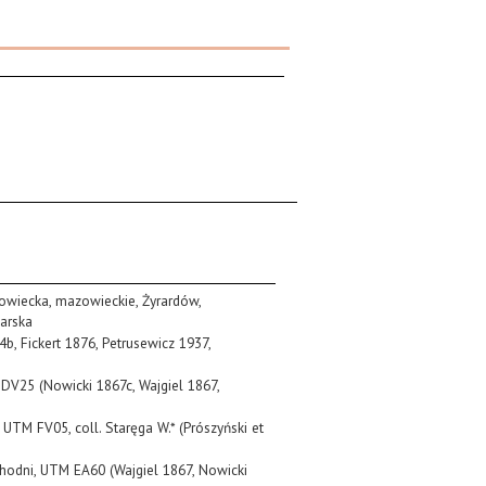
zowiecka, mazowieckie, Żyrardów,
harska
74b, Fickert 1876, Petrusewicz 1937,
M DV25 (Nowicki 1867c, Wajgiel 1867,
, UTM FV05, coll. Staręga W.* (Prószyński et
chodni, UTM EA60 (Wajgiel 1867, Nowicki