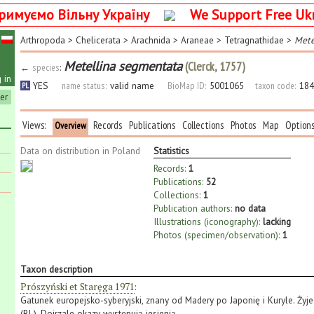
римуємо Вільну Україну
We Support Free Uk
Arthropoda
>
Chelicerata
>
Arachnida
>
Araneae
>
Tetragnathidae
>
Mete
Metellina segmentata
(Clerck, 1757)
←
species
:
 in
YES
name status:
valid name
BioMap ID:
5001065
taxon code:
184
PL
ter
Views:
Records
Publications
Collections
Photos
Map
Option
Overview
Data on distribution in Poland
Statistics
Records:
1
Publications:
52
Collections:
1
Publication authors:
no data
Illustrations (iconography):
lacking
Photos (specimen/observation):
1
Taxon description
Prószyński et Staręga 1971
:
Gatunek europejsko-syberyjski, znany od Madery po Japonię i Kuryle. Ż
(Bl.). Dojrzale okazy występują jesienią.