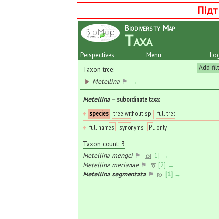
Підт
Biodiversity Map
Taxa
Perspectives
Menu
Log
Add fil
Taxon tree:
Metellina
⚑
→
Metellina
— subordinate taxa
:
♦
species
tree without sp.
full tree
♦
full names
synonyms
PL only
Taxon count: 3
Metellina mengei
⚑
[1] →
Metellina merianae
⚑
[2] →
Metellina segmentata
⚑
[1] →