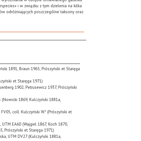
pecies» i w związku z tym dzielenia na kilka
riów odróżniających poszczególne taksony oraz
yński 1891, Braun 1965, Prószyński et Staręga
szyński et Staręga 1971)
ösenberg 1902, Petrusewicz 1937, Prószyński
5 (Nowicki 1869, Kulczyński 1881a,
 FV05, coll. Kulczyński W.* (Prószyński et
i, UTM EA60 (Wajgiel 1867, Koch 1870,
5, Prószyński et Staręga 1971)
rska, UTM DV27 (Kulczyński 1881a,