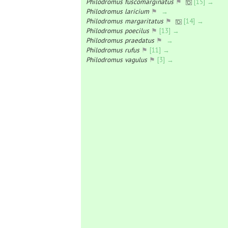
Philodromus fuscomarginatus
⚑
[15] →
Philodromus laricium
⚑
→
Philodromus margaritatus
⚑
[14] →
Philodromus poecilus
⚑
[13] →
Philodromus praedatus
⚑
→
Philodromus rufus
⚑
[11] →
Philodromus vagulus
⚑
[3] →