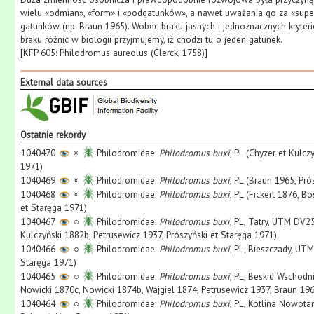
wielu «odmian», «form» i «podgatunków», a nawet uważania go za «supers
gatunków (np. Braun 1965). Wobec braku jasnych i jednoznacznych kryte
braku różnic w biologii przyjmujemy, iż chodzi tu o jeden gatunek.
[KFP 605: Philodromus aureolus (Clerck, 1758)]
External data sources
Ostatnie rekordy
1040470
×
Philodromidae:
Philodromus buxi
, PL (Chyzer et Kulcz
1971)
1040469
×
Philodromidae:
Philodromus buxi
, PL (Braun 1965, Pró
1040468
×
Philodromidae:
Philodromus buxi
, PL (Fickert 1876, B
et Staręga 1971)
1040467
○
Philodromidae:
Philodromus buxi
, PL, Tatry, UTM DV2
Kulczyński 1882b, Petrusewicz 1937, Prószyński et Staręga 1971)
1040466
○
Philodromidae:
Philodromus buxi
, PL, Bieszczady, UTM
Staręga 1971)
1040465
○
Philodromidae:
Philodromus buxi
, PL, Beskid Wschodn
Nowicki 1870c, Nowicki 1874b, Wajgiel 1874, Petrusewicz 1937, Braun 196
1040464
○
Philodromidae:
Philodromus buxi
, PL, Kotlina Nowota