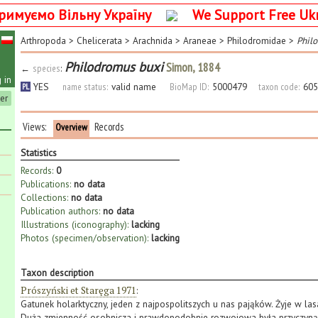
римуємо Вільну Україну
We Support Free Uk
Arthropoda
>
Chelicerata
>
Arachnida
>
Araneae
>
Philodromidae
>
Phil
Philodromus buxi
Simon, 1884
←
species
:
 in
YES
name status:
valid name
BioMap ID:
5000479
taxon code:
605
PL
ter
Views:
Records
Overview
Statistics
Records:
0
Publications:
no data
Collections:
no data
Publication authors:
no data
Illustrations (iconography):
lacking
Photos (specimen/observation):
lacking
Taxon description
Prószyński et Staręga 1971
:
Gatunek holarktyczny, jeden z najpospolitszych u nas pająków. Żyje w la
Duża zmienność osobnicza i prawdopodobnie rozwojowa była przyczyn