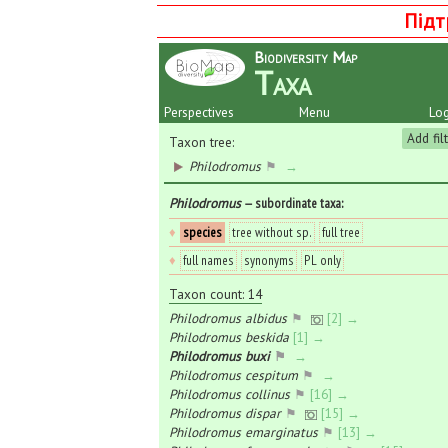
Підт
Biodiversity Map
Taxa
Perspectives
Menu
Log
Add fil
Taxon tree:
Philodromus
⚑
→
Philodromus
— subordinate taxa
:
♦
species
tree without sp.
full tree
♦
full names
synonyms
PL only
Taxon count: 14
Philodromus albidus
⚑
[2] →
Philodromus beskida
[1] →
Philodromus buxi
⚑
→
Philodromus cespitum
⚑
→
Philodromus collinus
⚑
[16] →
Philodromus dispar
⚑
[15] →
Philodromus emarginatus
⚑
[13] →