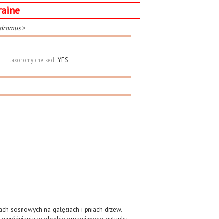
raine
odromus
>
taxonomy checked:
YES
sach sosnowych na gałęziach i pniach drzew.
ą wyróżniania w obrębie omawianego gatunku