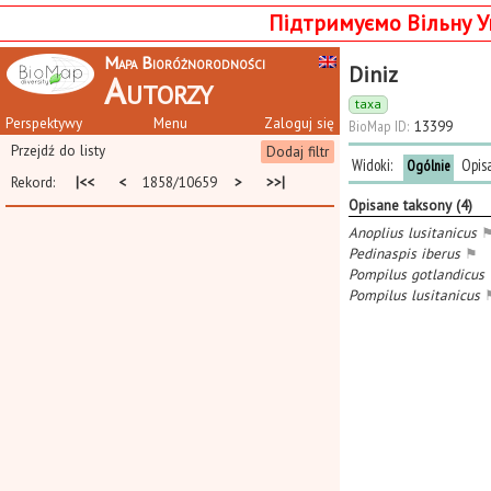
Підтримуємо Вільну У
Mapa Bioróżnorodności
Diniz
Autorzy
taxa
Perspektywy
Menu
Zaloguj się
BioMap ID:
13399
Przejdź do listy
Dodaj filtr
Widoki:
Opis
Ogólnie
Rekord:
|<<
<
1858/10659
>
>>|
Opisane taksony (4)
Anoplius lusitanicus
Pedinaspis iberus
⚑
Pompilus gotlandicus
Pompilus lusitanicus