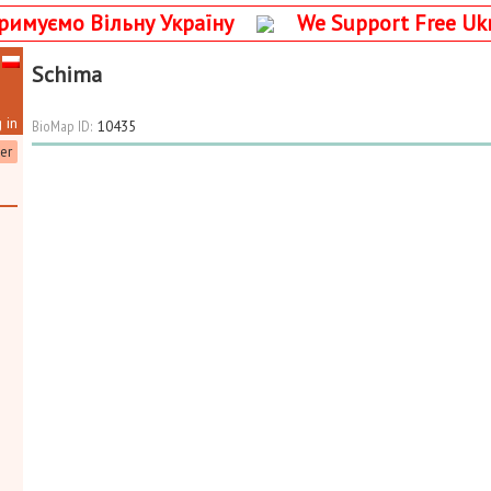
римуємо Вільну Україну
We Support Free Uk
Schima
 in
BioMap ID:
10435
ter