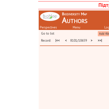
Підт
Biodiversity Map
Authors
Perspectives
Menu
Log
Go to list
Add fil
Record:
|<<
<
8101/10659
>
>>|