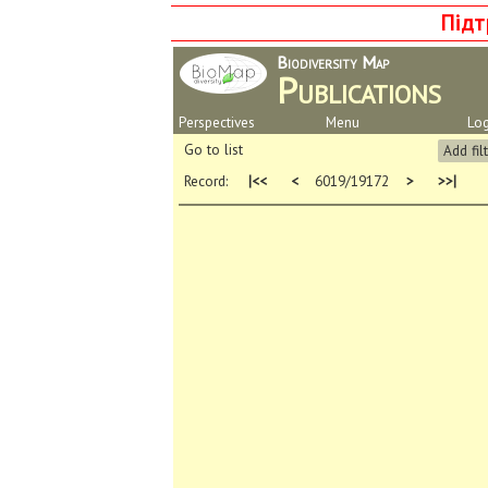
Підт
Biodiversity Map
Publications
Perspectives
Menu
Log
Go to list
Add fil
Record:
|<<
<
6019/19172
>
>>|