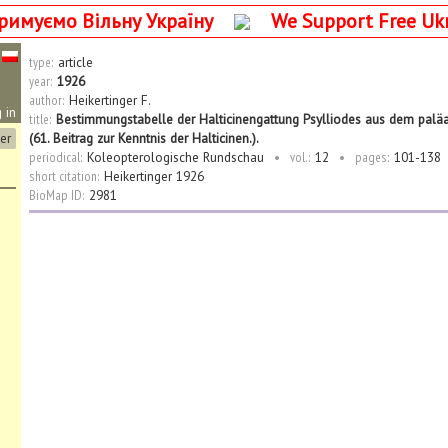
римуємо Вільну Україну
We Support Free Uk
type:
article
year:
1926
author:
Heikertinger F.
 in
title:
Bestimmungstabelle der Halticinengattung Psylliodes aus dem paläarkt
ter
(61. Beitrag zur Kenntnis der Halticinen.).
periodical:
Koleopterologische Rundschau
•
vol.:
12
•
pages:
101-138
short citation:
Heikertinger 1926
BioMap ID:
2981