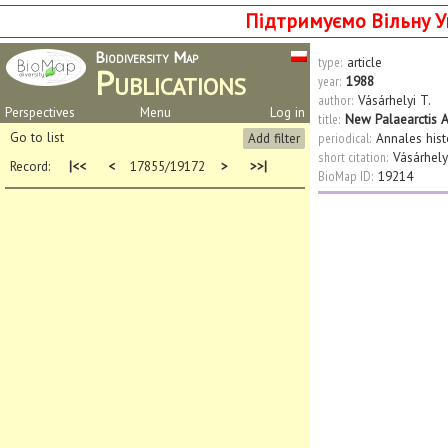
Підтримуємо Вільну У
Biodiversity Map
type:
article
Publications
year:
1988
author:
Vásárhelyi T.
Perspectives
Menu
Log in
title:
New Palaearctis A
Go to list
Add filter
periodical:
Annales hist
short citation:
Vásárhely
Record:
|<<
<
17855/19172
>
>>|
BioMap ID:
19214