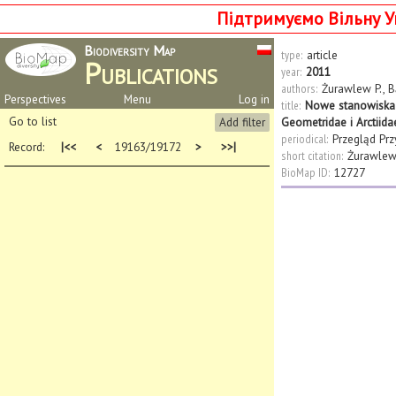
Підтримуємо Вільну У
Biodiversity Map
type:
article
Publications
year:
2011
authors:
Żurawlew P.
,
B
Perspectives
Menu
Log in
title:
Nowe stanowiska r
Go to list
Add filter
Geometridae i Arctiid
periodical:
Przegląd Prz
Record:
|<<
<
19163/19172
>
>>|
short citation:
Żurawlew
BioMap ID:
12727