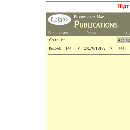
Підт
Biodiversity Map
Publications
Perspectives
Menu
Log
Go to list
Add fil
Record:
|<<
<
19170/19172
>
>>|