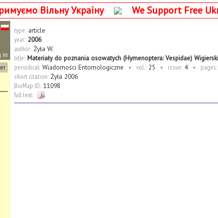
римуємо Вільну Україну
We Support Free Uk
type:
article
year:
2006
author:
Żyła W.
 in
title:
Materiały do poznania osowatych (Hymenoptera: Vespidae) Wigiers
ter
periodical:
Wiadomości Entomologiczne
•
vol.:
25
•
issue:
4
•
pages:
short citation:
Żyła 2006
BioMap ID:
11098
full text: