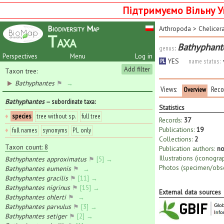
Підтримуємо Вільну У
Biodiversity Map
Arthropoda
>
Chelicer
Taxa
Bathyphant
genus
:
Perspectives
Menu
Log in
YES
name status:
PL
Add filter
Taxon tree:
Bathyphantes
⚑
→
Views:
Reco
Overview
Bathyphantes
— subordinate taxa
:
Statistics
♦
species
tree without sp.
full tree
Records:
37
Publications:
19
♦
full names
synonyms
PL only
Collections:
2
Taxon count: 8
Publication authors:
no
Illustrations (iconogra
Bathyphantes approximatus
⚑
[5] →
Photos (specimen/obse
Bathyphantes eumenis
⚑
→
Bathyphantes gracilis
⚑
[11] →
Bathyphantes nigrinus
⚑
[15] →
External data sources
Bathyphantes ohlerti
⚑
→
Bathyphantes parvulus
⚑
[3] →
Bathyphantes setiger
⚑
[2] →