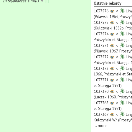
Bathyphantes similis
⚑
[1] →
Ostatnie rekordy
1037576
○
Liny
(Pilawski 1963, Prószy
1037575
○
Liny
(Kulczyński 1882b, Pró
1037574
○
Liny
Prószyński et Staręga 
1037573
○
Liny
(Pilawski 1967, Prószy
1037572
○
Liny
Prószyński et Staręga 
1037372
○
Liny
1966, Prószyński et St
1037371
○
Liny
et Staręga 1971)
1037370
○
Liny
(Łuczak 1960, Prószyńs
1037368
○
Liny
et Staręga 1971)
1037367
○
Liny
Kulczyński W.* (Prószy
...
more