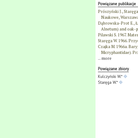
Powiązane publikacje
Prószyński J., Staręg
Naukowe, Warszawa
Dąbrowska-Prot E., Łu
Alnetum) and oak-pi
Pilawski S. 1967. Mat
Staręga W. 1966. Przy
Czajka M. 1966a. Bar
Micryphantidae). Prz
...
more
Powiązane zbiory
Kulczyński W.*
Staręga W.*