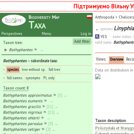
Підтримуємо Вільну У
Biodiversity Map
Arthropoda
>
Chelicer
Taxa
Linyphi
←
species
:
Perspectives
Menu
Log in
YES
name status:
PL
Add filter
valid name:
Bathyphant
Taxon tree:
Bathyphantes
⚑
→
Views:
Reco
Overview
Bathyphantes
— subordinate taxa
:
♦
species
tree without sp.
full tree
Data on distribution i
♦
full names
synonyms
PL only
Taxon count: 8
Bathyphantes approximatus
⚑
[5] →
Bathyphantes eumenis
⚑
→
Bathyphantes gracilis
⚑
[11] →
Bathyphantes nigrinus
⚑
[15] →
Bathyphantes ohlerti
⚑
→
Taxon description
Bathyphantes parvulus
⚑
[3] →
Prószyński et Staręg
Bathyphantes setiger
⚑
[2] →
Gatunek europejsko-syb