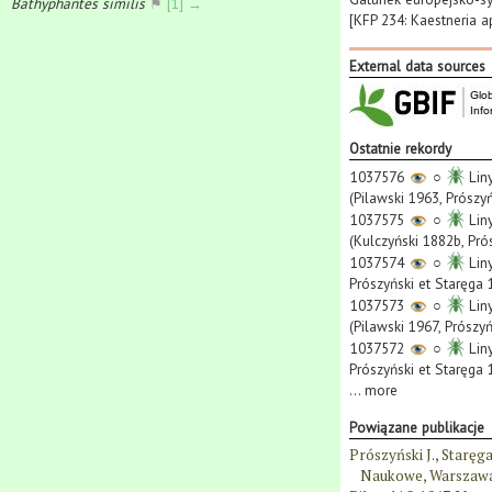
Bathyphantes similis
⚑
[1] →
[KFP 234: Kaestneria a
External data sources
Ostatnie rekordy
1037576
○
Liny
(Pilawski 1963, Prószy
1037575
○
Liny
(Kulczyński 1882b, Pró
1037574
○
Liny
Prószyński et Staręga 
1037573
○
Liny
(Pilawski 1967, Prószy
1037572
○
Liny
Prószyński et Staręga 
...
more
Powiązane publikacje
Prószyński J., Staręg
Naukowe, Warszawa