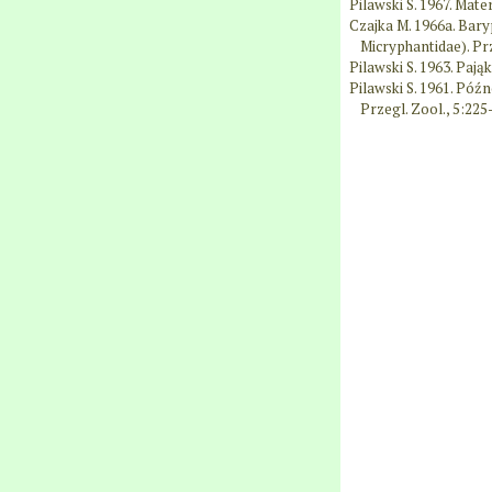
Pilawski S. 1967. Mat
Czajka M. 1966a. Bar
Micryphantidae). Prz
Pilawski S. 1963. Pają
Pilawski S. 1961. Póź
Przegl. Zool., 5:225