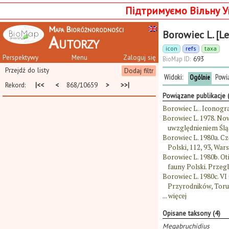
Підтримуємо Вільну У
Mapa Bioróżnorodności
Borowiec L. [Le
Autorzy
icon
refs
taxa
Perspektywy
Menu
Zaloguj się
BioMap ID:
693
Przejdź do listy
Dodaj filtr
Widoki:
Powi
Ogólnie
Rekord:
|<<
<
868/10659
>
>>|
Powiązane publikacje 
Borowiec L. . Iconogr
Borowiec L. 1978. No
uwzględnieniem Śląs
Borowiec L. 1980a. C
Polski, 112, 93, War
Borowiec L. 1980b. O
fauny Polski. Przegl.
Borowiec L. 1980c. V
Przyrodników, Toruń
...
więcej
Opisane taksony (4)
Megabruchidius