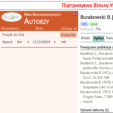
Підтримуємо Вільну У
Mapa Bioróżnorodności
Burakowski B. 
Autorzy
refs
taxa
Perspektywy
Menu
Zaloguj się
BioMap ID:
736
Przejdź do listy
Dodaj filtr
Widoki:
Powi
Ogólnie
Rekord:
|<<
<
1113/10659
>
>>|
Powiązane publikacje 
Buchholz L., Burakows
fauny Polski przeds
Buchholz L., Burakow
globicollis (Germ.) 
Burakowski B. 1957a.
Zool., 16:343-348.
Burakowski B. 1957b
Acupalpus Latr. (Co
Burakowski B. 1957c.
Fragm. Faun., 7:289
...
więcej
Opisane taksony (1)