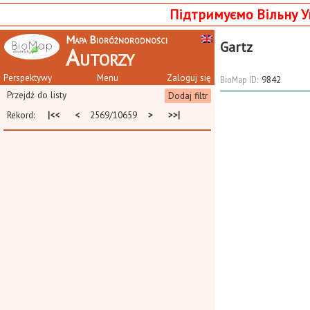
Підтримуємо Вільну У
Mapa Bioróżnorodności
Gartz
Autorzy
Perspektywy
Menu
Zaloguj się
BioMap ID:
9842
Przejdź do listy
Dodaj filtr
Rekord:
|<<
<
2569/10659
>
>>|