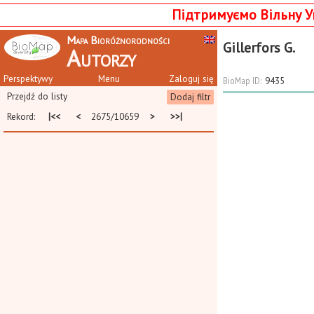
Підтримуємо Вільну У
Mapa Bioróżnorodności
Gillerfors G.
Autorzy
Perspektywy
Menu
Zaloguj się
BioMap ID:
9435
Przejdź do listy
Dodaj filtr
Rekord:
|<<
<
2675/10659
>
>>|