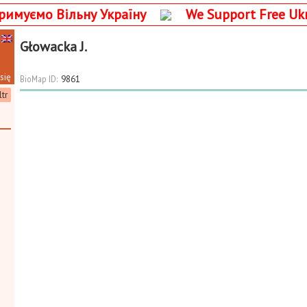
римуємо Вільну Україну
We Support Free Uk
Głowacka J.
się
BioMap ID:
9861
ltr