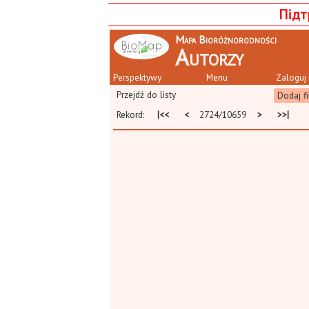
Підт
Mapa Bioróżnorodności
Autorzy
Perspektywy
Menu
Zaloguj 
Przejdź do listy
Dodaj fi
Rekord:
|<<
<
2724/10659
>
>>|