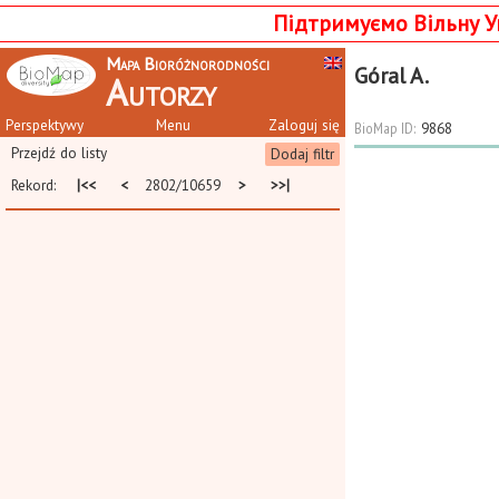
Підтримуємо Вільну У
Mapa Bioróżnorodności
Góral A.
Autorzy
Perspektywy
Menu
Zaloguj się
BioMap ID:
9868
Przejdź do listy
Dodaj filtr
Rekord:
|<<
<
2802/10659
>
>>|