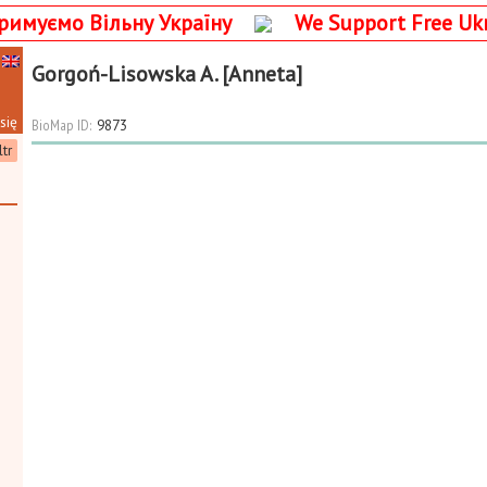
римуємо Вільну Україну
We Support Free Uk
Gorgoń-Lisowska A. [Anneta]
się
BioMap ID:
9873
ltr