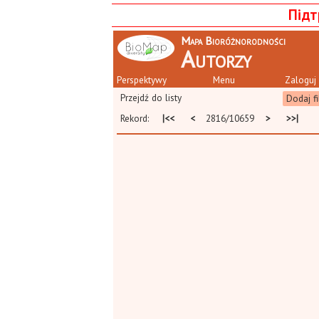
Підт
Mapa Bioróżnorodności
Autorzy
Perspektywy
Menu
Zaloguj 
Przejdź do listy
Dodaj fi
Rekord:
|<<
<
2816/10659
>
>>|