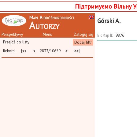
Підтримуємо Вільну У
Mapa Bioróżnorodności
Górski A.
Autorzy
Perspektywy
Menu
Zaloguj się
BioMap ID:
9876
Przejdź do listy
Dodaj filtr
Rekord:
|<<
<
2833/10659
>
>>|