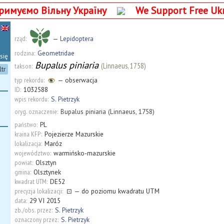
римуємо Вільну Україну
We Support Free Uk
rząd:
—
Lepidoptera
rodzina:
Geometridae
się
Bupalus piniaria
(Linnaeus, 1758)
takson:
ltr
typ rekordu:
— obserwacja
ID:
1032588
wpis rekordu:
S. Pietrzyk
oryg. oznaczenie:
Bupalus piniaria (Linnaeus, 1758)
państwo:
PL
kraina KFP:
Pojezierze Mazurskie
lokalizacja:
Maróz
województwo:
warmińsko-mazurskie
powiat:
Olsztyn
gmina:
Olsztynek
kwadrat UTM:
DE52
precyzja lokalizacji:
⊡
— do poziomu kwadratu UTM
data:
29 VI 2015
zb./obs. przez:
S. Pietrzyk
oznaczony przez:
S. Pietrzyk