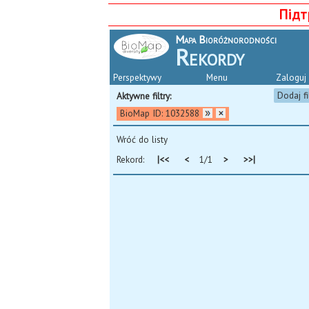
Підт
Mapa Bioróżnorodności
Rekordy
Perspektywy
Menu
Zaloguj 
Dodaj fi
Aktywne filtry:
BioMap ID: 1032588
Wróć do listy
Rekord:
|<<
<
1/1
>
>>|