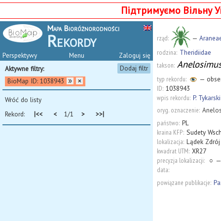
Підтримуємо Вільну У
Mapa Bioróżnorodności
Rekordy
rząd:
—
Aranea
rodzina:
Theridiidae
Perspektywy
Menu
Zaloguj się
Anelosimus
takson:
Dodaj filtr
Aktywne filtry:
typ rekordu:
— obserw
BioMap ID: 1038943
ID:
1038943
wpis rekordu:
P. Tykarski
Wróć do listy
oryg. oznaczenie:
Anelos
Rekord:
|<<
<
1/1
>
>>|
państwo:
PL
kraina KFP:
Sudety Wsc
lokalizacja:
Lądek Zdrój
kwadrat UTM:
XR27
precyzja lokalizacji:
○
—
data:
powiązane publikacje:
Pa