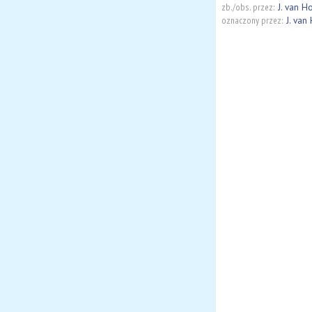
zb./obs. przez:
J. van H
oznaczony przez:
J. van