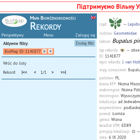
Підтримуємо Вільну У
Mapa Bioróżnorodności
Rekordy
rząd:
—
Lepido
rodzina:
Geometridae
Perspektywy
Menu
Zaloguj się
Bupalus pin
takson:
Dodaj filtr
Aktywne filtry:
typ rekordu:
— obse
BioMap ID: 1141877
ID:
1141877
wpis rekordu:
J. van Hol
Wróć do listy
oryg. oznaczenie:
Bupalu
Rekord:
|<<
<
1/1
>
>>|
państwo:
PL
kraina KFP:
Nizina Maz
makroregion:
Nizina Pó
mezoregion:
Wysoczyzn
lokalizacja:
ad Jedwabn
województwo:
podlaski
powiat:
Łomża
gmina:
Wizna
kwadrat UTM:
ED89
precyzja lokalizacji:
⊡
—
data:
6 IX 2020