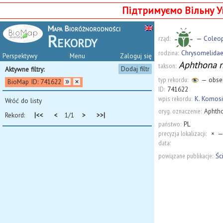
Підтримуємо Вільну У
Mapa Bioróżnorodności
Rekordy
rząd:
—
Coleop
rodzina:
Chrysomelida
Perspektywy
Menu
Zaloguj się
Aphthona n
takson:
Dodaj filtr
Aktywne filtry:
typ rekordu:
— obserw
BioMap ID: 741622
ID:
741622
wpis rekordu:
K. Komosi
Wróć do listy
oryg. oznaczenie:
Aphtho
Rekord:
|<<
<
1/1
>
>>|
państwo:
PL
precyzja lokalizacji:
×
—
data:
powiązane publikacje:
Śc