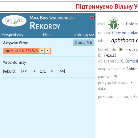
Підтримуємо Вільну У
Mapa Bioróżnorodności
Rekordy
rząd:
—
Coleop
rodzina:
Chrysomelida
Perspektywy
Menu
Zaloguj się
Aphthona o
takson:
Dodaj filtr
Aktywne filtry:
typ rekordu:
— obserw
BioMap ID: 741623
ID:
741623
wpis rekordu:
K. Komosi
Wróć do listy
oryg. oznaczenie:
Aphth
Rekord:
|<<
<
1/1
>
>>|
państwo:
PL
precyzja lokalizacji:
×
—
data:
powiązane publikacje:
Śc